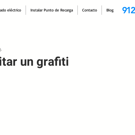
912
cado eléctrico
Instalar Punto de Recarga
Contacto
Blog
6
ar un grafiti