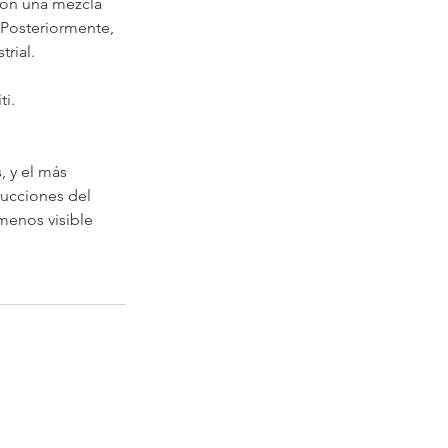
con una mezcla 
 Posteriormente, 
rial.
ti.
 y el más 
ucciones del 
enos visible 