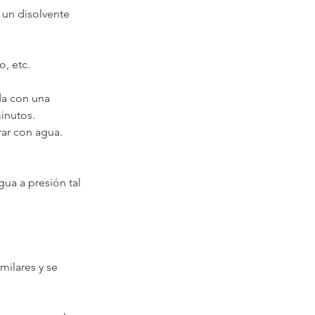
 un disolvente 
o, etc.
da con una 
inutos. 
rar con agua.
ua a presión tal 
milares y se 