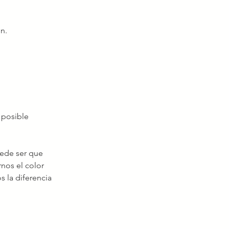
n.
posible 
uede ser que 
nos el color 
 la diferencia 