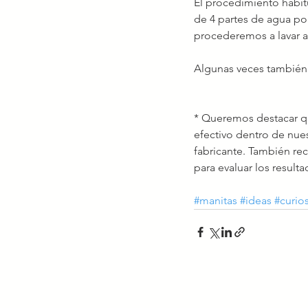
El procedimiento habit
de 4 partes de agua por
procederemos a lavar a
Algunas veces también s
* Queremos destacar qu
efectivo dentro de nue
fabricante. También re
para evaluar los resulta
#manitas
#ideas
#curio