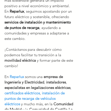
más sostenible generará un impacto 
positivo a nivel económico y ambiental. 
En 
Reparlux
, seguimos apostando por un 
futuro eléctrico y sostenible, ofreciendo 
servicios de instalación y mantenimiento 
de puntos de recarga
, ayudando a 
comunidades y empresas a adaptarse a 
este cambio. 
¡Contáctanos para descubrir cómo 
podemos facilitar tu transición a la 
movilidad eléctrica
 y formar parte de este 
cambio!
En 
Reparlux
 somos una 
empresa de 
Ingeniería y Electricidad
, 
instaladores
, 
especialistas en legalizaciones eléctricas
, 
certificados eléctricos
, 
instalación de 
puntos de recarga de vehículos 
eléctricos
 y mucho más, en la 
Comunidad 
de Madrid
 y la
 Comunidad de Castilla-La 