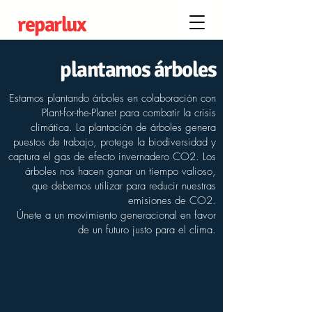
reparlux
plantamos árboles
Estamos plantando árboles en colaboración con
Plant-for-the-Planet para combatir la crisis
climática. La plantación de árboles genera
puestos de trabajo, protege la biodiversidad y
captura el gas de efecto invernadero CO2. Los
árboles nos hacen ganar un tiempo valioso,
que debemos utilizar para reducir nuestras
emisiones de CO2.
​Únete a un movimiento generacional en favor
de un futuro justo para el clima.