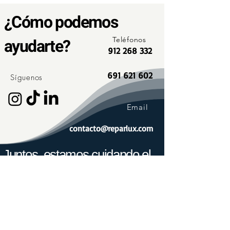
¿Cómo podemos
ayudarte?
Teléfonos
912 268 332
691 621 602
Síguenos
Email
contacto@reparlux.com
Juntos, estamos cuidando el
planeta.
Hoy, son más de 1.000 los usuarios con instalaciones
de autoconsumo o que cargan su coche con nuestras
legalizaciones e instalaciones cada día, lo que
supone un ahorro de 2.500 toneladas de CO2 cada
año.