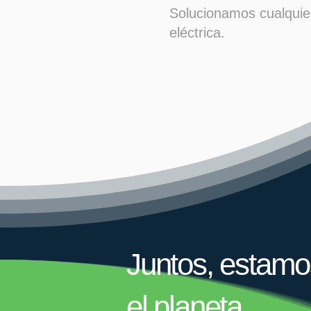
Solucionamos cualquie
eléctrica.
Juntos, estamo
el planeta.