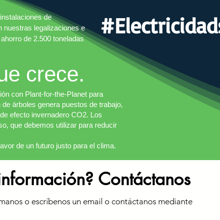
#Electricida
instalaciones de
nuestras legalizaciones e
n ahorro de 2.500 toneladas
ue crece.
ón con Plant-for-the-Planet para
ón de árboles genera puestos de trabajo,
s de efecto invernadero CO2. Los
o, que debemos utilizar para reducir
vor de un futuro justo para el clima.
información? Contáctanos
ámanos o escríbenos un email o contáctanos mediante