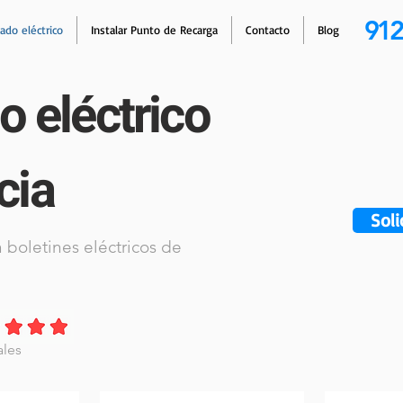
912
cado eléctrico
Instalar Punto de Recarga
Contacto
Blog
do eléctrico
cia
Soli
 boletines eléctricos de
ales