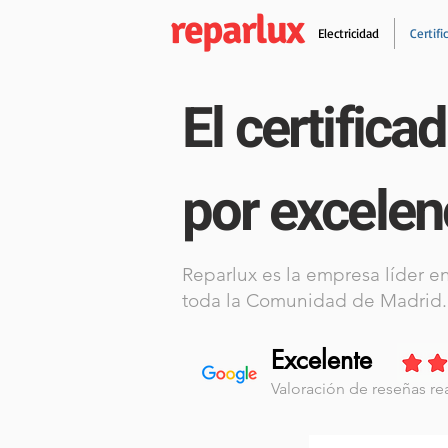
reparlux
Electricidad
Certifi
El certifica
por excelen
Reparlux es la empresa líder en
toda la Comunidad de Madrid.
Excelente
Valoración de reseñas re