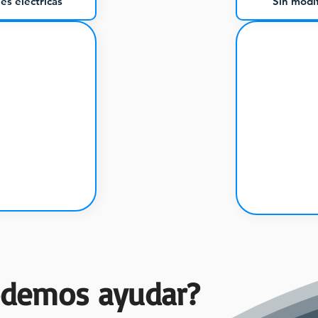
es eléctricas
Sin modif
odemos ayudar?