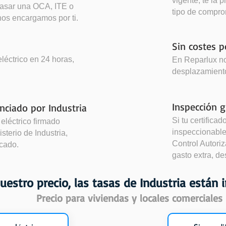
vigente, te la
pasar una OCA, ITE o
tipo de compro
 nos encargamos por ti.
Sin costes 
léctrico en 24 horas,
En Reparlux n
desplazamientos
Inspección g
enciado por Industria
Si tu certificad
eléctrico firmado
inspeccionable
sterio de Industria,
Control Autori
icado.
gasto extra, d
uestro precio, las tasas de Industria están i
Precio para viviendas y locales comerciales