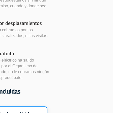
 presupuestamos sin ningún
miso, cuando y donde sea.
por desplazamientos
o cobramos por los
 realizados, ni las visitas.
ratuita
o eléctrico ha salido
 por el Organismo de
zado, no te cobramos ningún
espreocúpate.
ncluidas