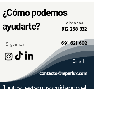
¿Cómo podemos
ayudarte?
Teléfonos
912 268 332
691 621 602
Síguenos
Email
contacto@reparlux.com
Juntos, estamos cuidando el
planeta.
Hoy, son más de 1.000 los usuarios con instalaciones
de autoconsumo o que cargan su coche con nuestras
legalizaciones e instalaciones cada día, lo que
supone un ahorro de 2.500 toneladas de CO2 cada
año.