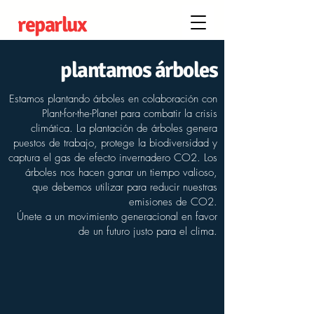
reparlux
plantamos árboles
Estamos plantando árboles en colaboración con
Plant-for-the-Planet para combatir la crisis
climática. La plantación de árboles genera
puestos de trabajo, protege la biodiversidad y
captura el gas de efecto invernadero CO2. Los
árboles nos hacen ganar un tiempo valioso,
que debemos utilizar para reducir nuestras
emisiones de CO2.
​Únete a un movimiento generacional en favor
de un futuro justo para el clima.