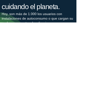
cuidando el planeta.
Hoy, son más de 1.000 los usuarios con
instalaciones de autoconsumo o que cargan su
coche con nuestras legalizaciones e
instalaciones cada día, lo que supone un
ahorro de 2.500 toneladas de CO2 cada año.
Nuestro bosque crece.
Estamos plantando árboles en colaboración
con Plant-for-the-Planet para combatir la
crisis climática. La plantación de árboles
genera puestos de trabajo, protege la
biodiversidad y captura el gas de efecto
invernadero CO2. Los árboles nos hacen
ganar un tiempo valioso, que debemos utilizar
para reducir nuestras emisiones de CO2.
​Únete a un movimiento generacional en favor
de un futuro justo para el clima.