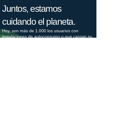
Juntos, estamos
cuidando el planeta.
Hoy, son más de 1.000 los usuarios con
instalaciones de autoconsumo o que cargan su
coche con nuestras legalizaciones e
instalaciones cada día, lo que supone un
ahorro de 2.500 toneladas de CO2 cada año.
Nuestro bosque crece.
Estamos plantando árboles en colaboración
con Plant-for-the-Planet para combatir la
crisis climática. La plantación de árboles
genera puestos de trabajo, protege la
biodiversidad y captura el gas de efecto
invernadero CO2. Los árboles nos hacen
ganar un tiempo valioso, que debemos utilizar
para reducir nuestras emisiones de CO2.
​Únete a un movimiento generacional en favor