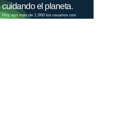
cuidando el planeta.
Hoy, son más de 1.000 los usuarios con
instalaciones de autoconsumo o que cargan su
coche con nuestras legalizaciones e
instalaciones cada día, lo que supone un
ahorro de 2.500 toneladas de CO2 cada año.
Nuestro bosque crece.
Estamos plantando árboles en colaboración
con Plant-for-the-Planet para combatir la
crisis climática. La plantación de árboles
genera puestos de trabajo, protege la
biodiversidad y captura el gas de efecto
invernadero CO2. Los árboles nos hacen
ganar un tiempo valioso, que debemos utilizar
para reducir nuestras emisiones de CO2.
​Únete a un movimiento generacional en favor
de un futuro justo para el clima.