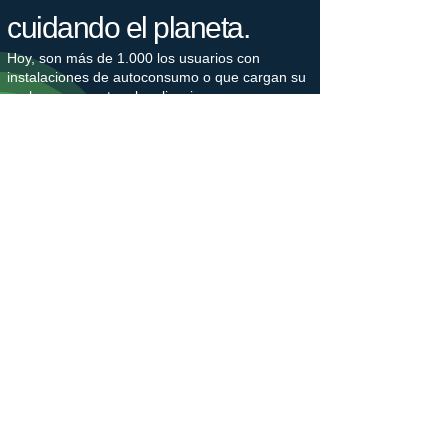
cuidando el planeta.
Hoy, son más de 1.000 los usuarios con
instalaciones de autoconsumo o que cargan su
coche con nuestras legalizaciones e
instalaciones cada día, lo que supone un
ahorro de 2.500 toneladas de CO2 cada año.
Nuestro bosque crece.
Estamos plantando árboles en colaboración
con Plant-for-the-Planet para combatir la
crisis climática. La plantación de árboles
genera puestos de trabajo, protege la
biodiversidad y captura el gas de efecto
invernadero CO2. Los árboles nos hacen
ganar un tiempo valioso, que debemos utilizar
para reducir nuestras emisiones de CO2.
​Únete a un movimiento generacional en favor
de un futuro justo para el clima.