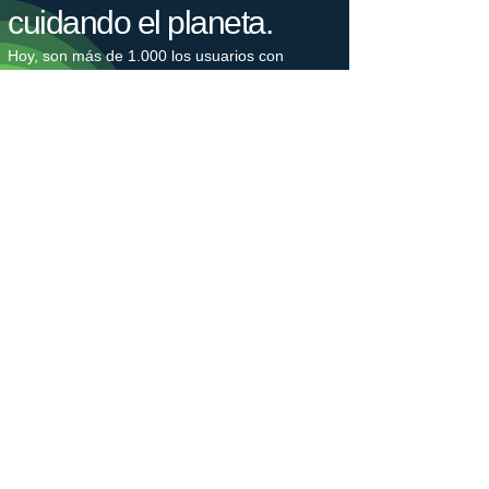
cuidando el planeta.
Hoy, son más de 1.000 los usuarios con
instalaciones de autoconsumo o que cargan su
coche con nuestras legalizaciones e
instalaciones cada día, lo que supone un
ahorro de 2.500 toneladas de CO2 cada año.
Nuestro bosque crece.
Estamos plantando árboles en colaboración
con Plant-for-the-Planet para combatir la
crisis climática. La plantación de árboles
genera puestos de trabajo, protege la
biodiversidad y captura el gas de efecto
invernadero CO2. Los árboles nos hacen
ganar un tiempo valioso, que debemos utilizar
para reducir nuestras emisiones de CO2.
​Únete a un movimiento generacional en favor
de un futuro justo para el clima.