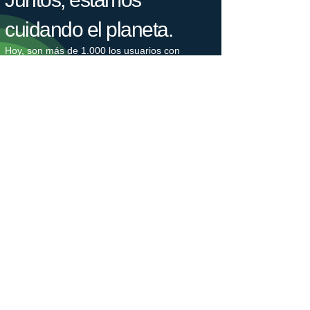
cuidando el planeta.
Hoy, son más de 1.000 los usuarios con
instalaciones de autoconsumo o que cargan su
coche con nuestras legalizaciones e
instalaciones cada día, lo que supone un
ahorro de 2.500 toneladas de CO2 cada año.
Nuestro bosque crece.
Estamos plantando árboles en colaboración
con Plant-for-the-Planet para combatir la
crisis climática. La plantación de árboles
genera puestos de trabajo, protege la
biodiversidad y captura el gas de efecto
invernadero CO2. Los árboles nos hacen
ganar un tiempo valioso, que debemos utilizar
para reducir nuestras emisiones de CO2.
​Únete a un movimiento generacional en favor
de un futuro justo para el clima.