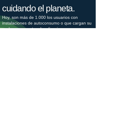
cuidando el planeta.
Hoy, son más de 1.000 los usuarios con
instalaciones de autoconsumo o que cargan su
coche con nuestras legalizaciones e
instalaciones cada día, lo que supone un
ahorro de 2.500 toneladas de CO2 cada año.
Nuestro bosque crece.
Estamos plantando árboles en colaboración
con Plant-for-the-Planet para combatir la
crisis climática. La plantación de árboles
genera puestos de trabajo, protege la
biodiversidad y captura el gas de efecto
invernadero CO2. Los árboles nos hacen
ganar un tiempo valioso, que debemos utilizar
para reducir nuestras emisiones de CO2.
​Únete a un movimiento generacional en favor
de un futuro justo para el clima.