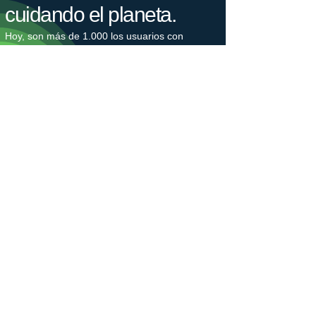
cuidando el planeta.
Hoy, son más de 1.000 los usuarios con
instalaciones de autoconsumo o que cargan su
coche con nuestras legalizaciones e
instalaciones cada día, lo que supone un
ahorro de 2.500 toneladas de CO2 cada año.
Nuestro bosque crece.
Estamos plantando árboles en colaboración
con Plant-for-the-Planet para combatir la
crisis climática. La plantación de árboles
genera puestos de trabajo, protege la
biodiversidad y captura el gas de efecto
invernadero CO2. Los árboles nos hacen
ganar un tiempo valioso, que debemos utilizar
para reducir nuestras emisiones de CO2.
​Únete a un movimiento generacional en favor
de un futuro justo para el clima.