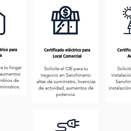
trico para
Certificado eléctrico para
Certifi
a
Local Comercial
A
ra tu hogar
Solicita el CIE para tu
Solicit
 aumentos
negocio en Sanchinarro:
instalaci
ambios de
altas de suministro, licencias
Sanchin
uministros.
de actividad, aumentos de
instalación
potencia.