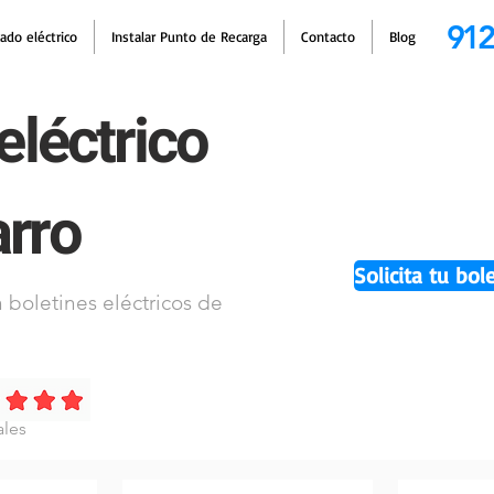
912
cado eléctrico
Instalar Punto de Recarga
Contacto
Blog
eléctrico
arro
Solicita tu bol
 boletines eléctricos de
ales