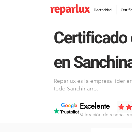
reparlux
Electricidad
Certifi
Certificado 
en Sanchin
Reparlux es la empresa líder en
todo Sanchinarro.
Excelente
Valoración de reseñas re