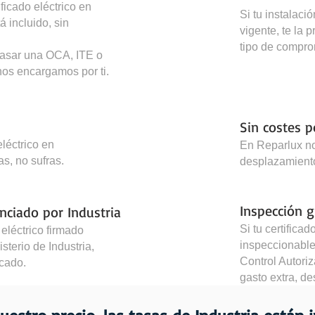
ficado eléctrico en
Si tu instalaci
á incluido, sin
vigente, te la
tipo de compro
pasar una OCA, ITE o
 nos encargamos por ti.
Sin costes 
léctrico en
En Reparlux n
s, no sufras.
desplazamientos
Inspección g
enciado por Industria
Si tu certificad
eléctrico firmado
inspeccionable
sterio de Industria,
Control Autori
icado.
gasto extra, d