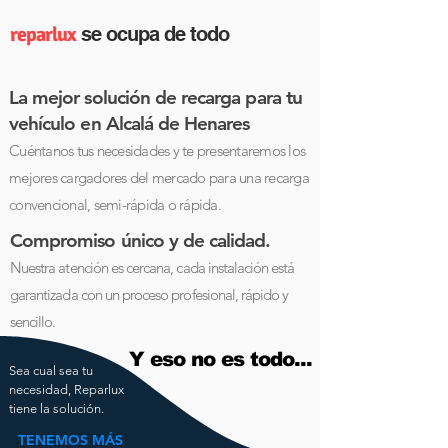
reparlux
se ocupa de todo
La mejor solución de recarga para tu
vehículo en Alcalá de Henares
Cuéntanos tus necesidades y te presentaremos
los
mejores cargadores del mercado para una recarga
convencional, semi-rápida o rápida.
Compromiso único y de calidad.
Nuestra atención es cercana, cada instalación está
garantizada con un proceso profesional, rápido y
sencillo.
Y eso no es todo...
Sea cual sea tu
necesidad, Reparlux
tiene la solución.
TENEMOS MÁS