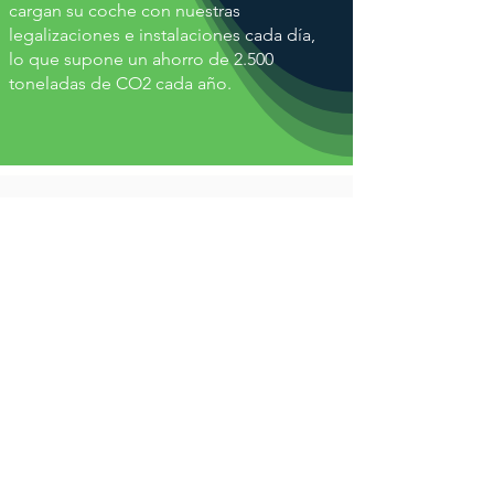
cargan su coche con nuestras
legalizaciones e instalaciones cada día,
lo que supone un ahorro de 2.500
toneladas de CO2 cada año.
No hay coche que se nos
resista
¿Necesitas más información?
Contáctanos