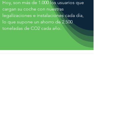
Hoy, son más de 1.000 los usuarios que
cargan su coche con nuestras
legalizaciones e instalaciones cada día,
lo que supone un ahorro de 2.500
toneladas de CO2 cada año.
No hay coche que se nos
resista
¿Necesitas más información?
Contáctanos