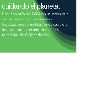
cuidando el planeta.
Hoy, son más de 1.000 los usuarios que
cargan su coche con nuestras
legalizaciones e instalaciones cada día,
lo que supone un ahorro de 2.500
toneladas de CO2 cada año.
No hay coche que se nos
resista