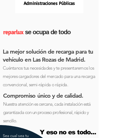
Administraciones Públicas
reparlux
se ocupa de todo
La mejor solución de recarga para tu
vehículo en Las Rozas de Madrid.
Cuéntanos tus necesidades y te presentaremos
los
mejores ca
rgadores del mercado para una recarga
convencional, semi-rápida o rápida.
Compromiso único y de calidad.
Nuestra atención es cercana, cada instalación está
garantizada con un proceso profesional, rápido y
sencillo.
Y eso no es todo...
Sea cual sea tu