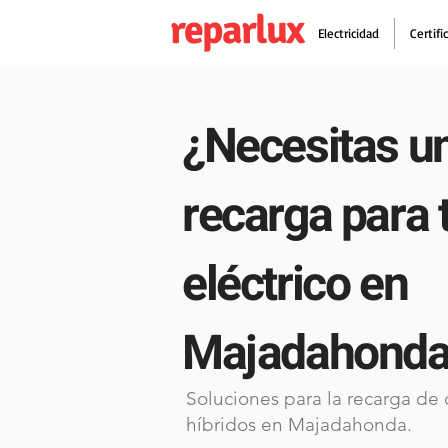
reparlux
Electricidad
Certifi
¿Necesitas u
recarga para 
eléctrico en
Majadahond
Soluciones para la recarga de 
híbridos en Majadahonda.