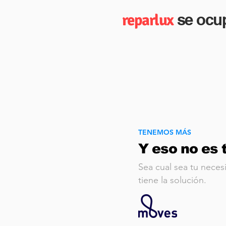
se ocup
reparlux
TENEMOS MÁS
Y eso no es t
Sea cual sea tu neces
tiene la solución.