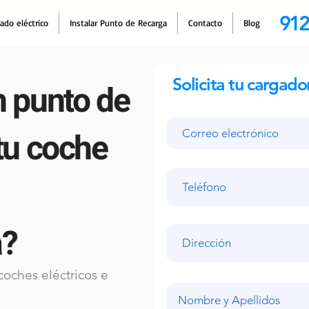
912
cado eléctrico
Instalar Punto de Recarga
Contacto
Blog
Solicita tu cargado
n punto de
tu coche
a?
coches eléctricos e