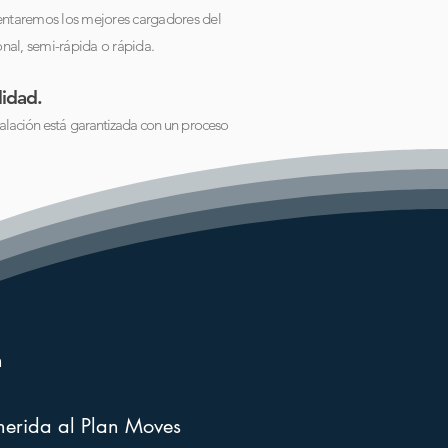
sentaremos
los mejores cargadores del
al, semi-rápida o rápida.
idad.
talación está garantizada con un proceso
n
erida al Plan Moves