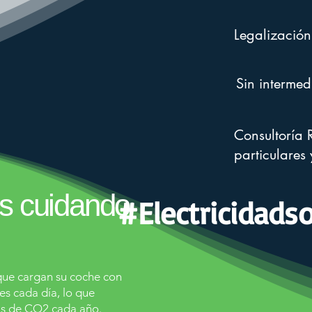
Legalización
Sin intermed
Consultoría 
particulares 
s cuidando
#Electricidads
 que cargan su coche con
es cada día, lo que
s de CO2 cada año.