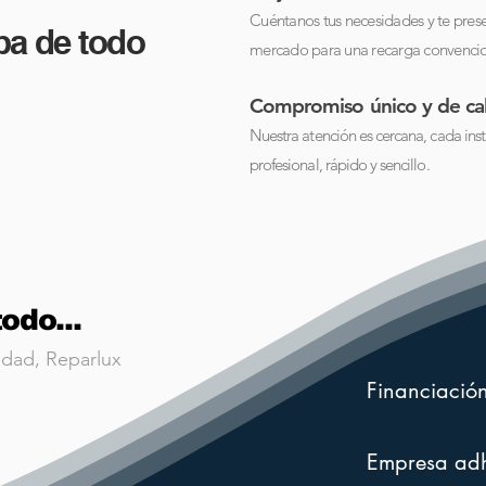
Cuéntanos tus necesidades y te pre
a de todo
mercado para una recarga convencion
Compromiso único y de cal
Nuestra atención es cercana, cada ins
profesional, rápido y sencillo.
odo...
idad, Reparlux
Financiació
Empresa adh