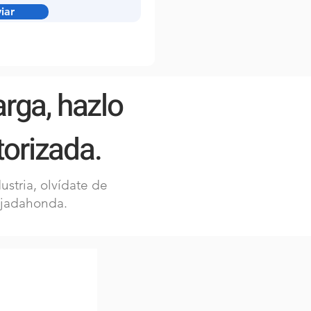
iar
arga, hazlo
orizada.
ustria, olvídate de
ajadahonda.