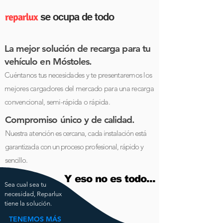
reparlux
se ocupa de todo
La mejor solución de recarga para tu
vehículo en Móstoles.
Cuéntanos tus necesidades y te presentaremos
los
mejores cargadores del mercado para una recarga
convencional, semi-rápida o rápida.
Compromiso único y de calidad.
Nuestra atención es cercana, cada instalación está
garantizada con un proceso profesional, rápido y
sencillo.
Y eso no es todo...
Sea cual sea tu
necesidad, Reparlux
tiene la solución.
TENEMOS MÁS