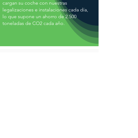
cargan su coche con nuestras
legalizaciones e instalaciones cada día,
lo que supone un ahorro de 2.500
toneladas de CO2 cada año.
No hay coche que se nos
resista
¿Necesitas más información?
Contáctanos