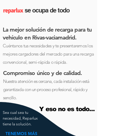
reparlux
se ocupa de todo
La mejor solución de recarga para tu
vehículo en Rivas-vaciamadrid.
Cuéntanos tus necesidades y te presentaremos
los
mejores cargadores del mercado para una recarga
convencional, semi-rápida o rápida.
Compromiso único y de calidad.
Nuestra atención es cercana, cada instalación está
garantizada con un proceso profesional, rápido y
sencillo.
Y eso no es todo...
Sea cual sea tu
necesidad, Reparlux
tiene la solución.
TENEMOS MÁS