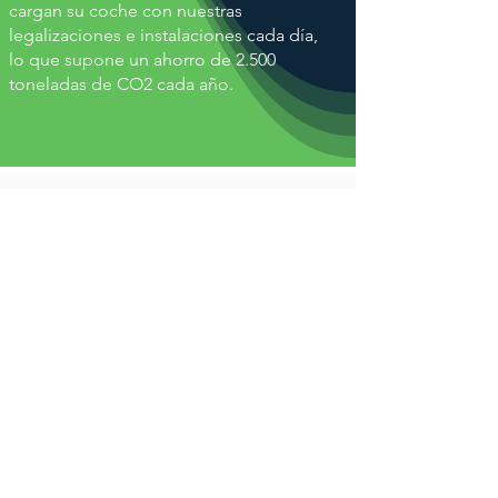
cargan su coche con nuestras
legalizaciones e instalaciones cada día,
lo que supone un ahorro de 2.500
toneladas de CO2 cada año.
No hay coche que se nos
resista
¿Necesitas más información?
Contáctanos