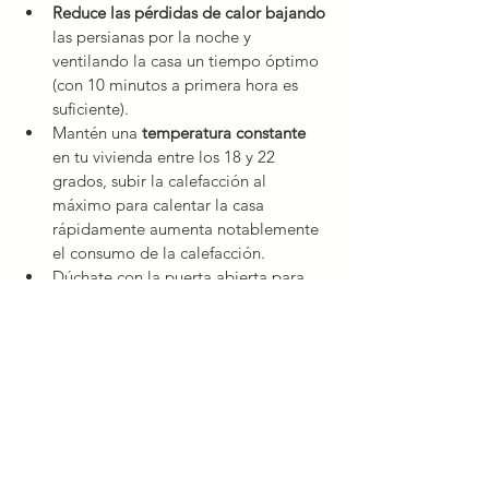
Reduce las pérdidas de calor bajando
las persianas por la noche y 
ventilando la casa un tiempo óptimo 
(con 10 minutos a primera hora es 
suficiente).
Mantén una 
temperatura constante
en tu vivienda entre los 18 y 22 
grados, subir la calefacción al 
máximo para calentar la casa 
rápidamente aumenta notablemente 
el consumo de la calefacción.
Dúchate con la puerta abierta para 
que el 
calor residual se extienda
 por 
toda la vivienda.
Mantén las bombillas y las pantallas 
limpias para aprovechar toda su 
capacidad de iluminación.
Desconecta
 de la corriente todos los 
electrodomésticos y aparatos 
eléctricos que no utilices para reducir 