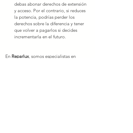
debas abonar derechos de extensión 
y acceso. Por el contrario, si reduces 
la potencia, podrías perder los 
derechos sobre la diferencia y tener 
que volver a pagarlos si decides 
incrementarla en el futuro.
En 
Reparlux
, somos especialistas en 
instalaciones eléctricas y legalizaciones. 
Ofrecemos 
asesoramiento 
personalizado
 para ayudarte a determinar 
la potencia eléctrica óptima para tu 
negocio, garantizando un suministro 
seguro y eficiente.
Ajustar correctamente la potencia 
eléctrica contratada no solo 
asegura el 
buen funcionamiento
 de tus operaciones 
diarias, sino que también contribuye a 