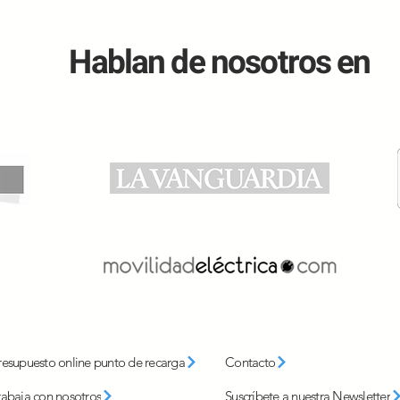
Hablan de nosotros en
El impacto de la movilidad
Dife
eléctrica en el consumo
eléct
eléctrico del hogar
efici
real
prop
resupuesto online punto de recarga
Contacto
rabaja con nosotros
Suscríbete a nuestra Newsletter