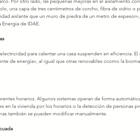
arco. Por otro lado, las pequeñas mejoras en el aislamiento con
lo, una capa de tres centímetros de corcho, fibra de vidrio o p
idad aislante que un muro de piedra de un metro de espesor»,
la Energía de IDAE.
ias
a electricidad para calentar una casa suspenden en eficiencia. El 
te de energía», al igual que otras renovables ccomo la biomas
ferentes horarios. Algunos sistemas operan de forma automática
es en la vivienda por los horarios o la detección de personas p
ormas también se pueden modificar manualmente.
ecuada