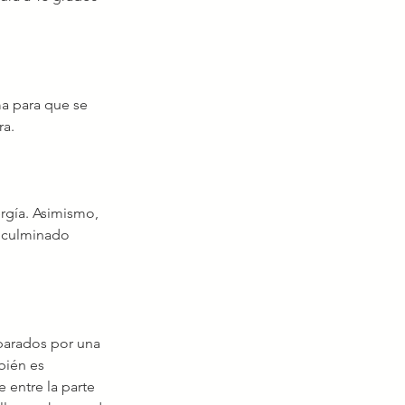
ma para que se 
ra.
ergía. Asimismo, 
á culminado 
parados por una 
bién es 
 entre la parte 