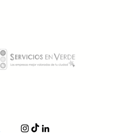
rencias entre boletín
rico y certificado de
encia energética: lo que
mente debe saber un
ietario