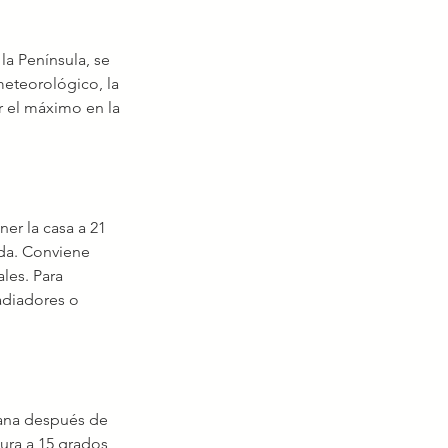
la Península, se 
meteorológico, la 
r el máximo en la 
er la casa a 21 
da. Conviene 
les. Para 
adiadores o 
ñana después de 
tura a 15 grados 