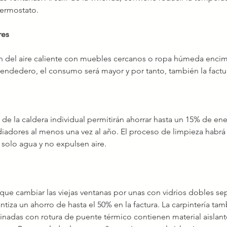
termostato.
res
sión del aire caliente con muebles cercanos o ropa húmeda enci
tendedero, el consumo será mayor y por tanto, también la factu
 de la caldera individual permitirán ahorrar hasta un 15% de en
diadores al menos una vez al año. El proceso de limpieza habr
 solo agua y no expulsen aire.
que cambiar las viejas ventanas por unas con vidrios dobles se
tiza un ahorro de hasta el 50% en la factura. La carpintería tam
nadas con rotura de puente térmico contienen material aislante