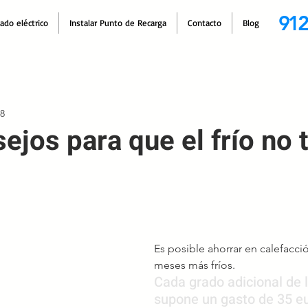
912
cado eléctrico
Instalar Punto de Recarga
Contacto
Blog
18
ejos para que el frío no 
Es posible ahorrar en calefacci
meses más fríos. 
Cada grado adicional de l
supone un gasto de 35 e