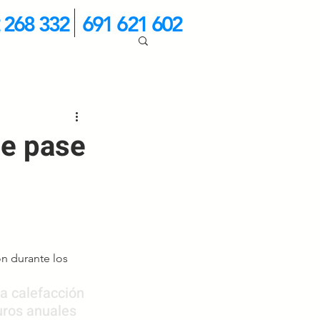
 268 332
691 621 602
te pase
ón durante los 
a calefacción 
uros anuales