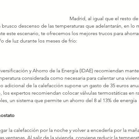
Madrid, al igual que el resto de 
un brusco descenso de las temperaturas que adelantarán, en lo 
nte este escenario, te ofrecemos los mejores trucos para ahorra
/o de luz durante los meses de frío:
 Diversificación y Ahorro de la Energía (IDAE) recomiendan manten
emperatura considerada como necesaria para calentar una vivien
o adicional de la calefacción supone un gasto de 35 euros anua
, los expertos recomiendan colocar válvulas termostáticas en r
es, un sistema que permite un ahorro del 8 al 13% de energía
mostato
gar la calefacción por la noche y volver a encederla por la ma
r las ventanas. Al salir de la vivienda, conviene reducir la tempera