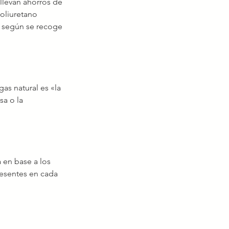
llevan ahorros de 
oliuretano 
 según se recoge 
gas natural es «la 
a o la 
 en base a los 
resentes en cada 