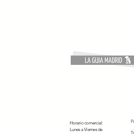
¿Cómo influye la eficiencia
energética en el valor de una
vivienda?
P
Horario comercial:
Lunes a Viernes de
T