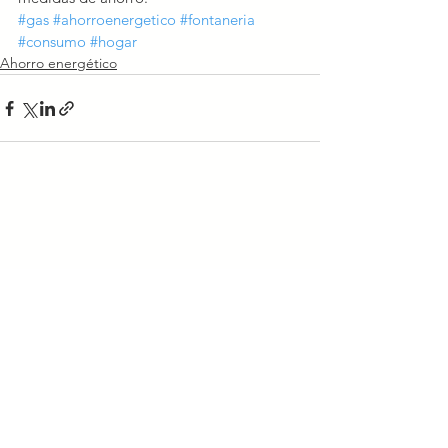
#gas
#ahorroenergetico
#fontaneria
#consumo
#hogar
Ahorro energético