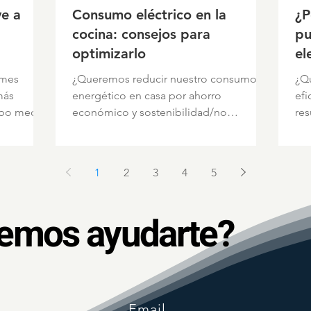
ve a
Consumo eléctrico en la
¿P
cocina: consejos para
pu
optimizarlo
el
 mes
¿Queremos reducir nuestro consumo
¿Qu
más
energético en casa por ahorro
efi
cibo medio
económico y sostenibilidad/no
res
..
despilfarrar? Pues este esquema nos
Emp
ayuda a...
1
2
3
4
5
emos ayudarte?
Email