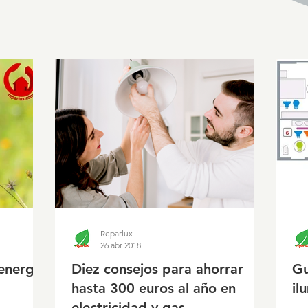
Reparlux
26 abr 2018
energía
Diez consejos para ahorrar
Gu
hasta 300 euros al año en
il
electricidad y gas