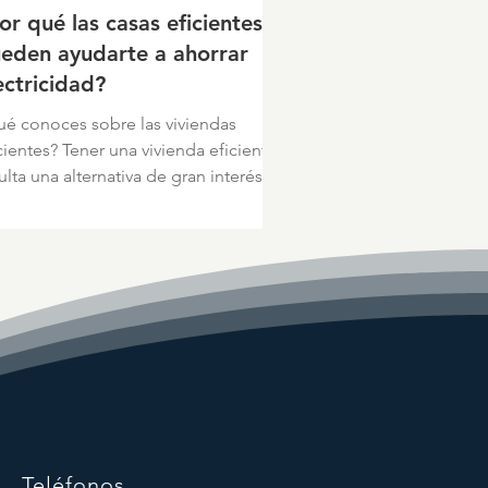
or qué las casas eficientes
eden ayudarte a ahorrar
ectricidad?
é conoces sobre las viviendas
cientes? Tener una vivienda eficiente
ulta una alternativa de gran interés.
ezar a pensar en...
Teléfonos