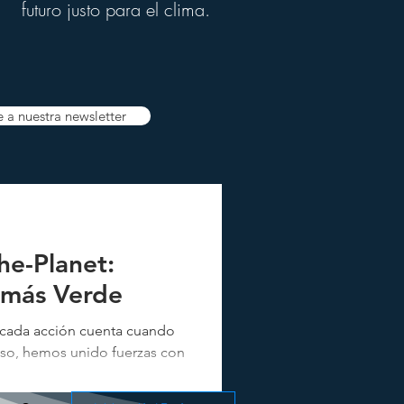
futuro justo para el clima.
e a nuestra newsletter
he-Planet:
 más Verde
 cada acción cuenta cuando
 eso, hemos unido fuerzas con