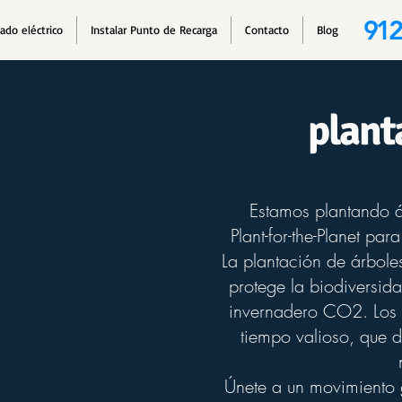
912
cado eléctrico
Instalar Punto de Recarga
Contacto
Blog
plant
Estamos plantando 
Plant-for-the-Planet par
La plantación de árbole
protege la biodiversida
invernadero CO2. Los 
tiempo valioso, que d
​Únete a un movimiento