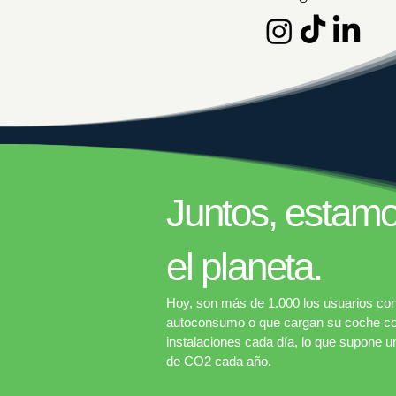
Juntos, estam
el planeta.
Hoy, son más de 1.000 los usuarios con
autoconsumo o que cargan su coche con
instalaciones cada día, lo que supone 
de CO2 cada año.