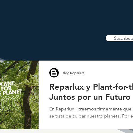
Suscríbet
Blog Reparlux
Reparlux y Plant-for-t
Juntos por un Futuro
En Reparlux , creemos firmemente que
se trata de cuidar nuestro planeta. Por
...