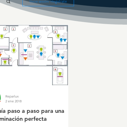
Inicia sesión/ Regístrate
Reparlux
2 ene 2018
ía paso a paso para una
uminación perfecta