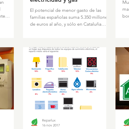
an
Mu
l
mal
El potencial de menor gasto de las
nte
bom
familias españolas suma 5.350 millones
ráp
de euros al año, y sólo en Cataluña
supondría evitar la emisión...
Reparlux
16 nov 2017