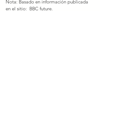
Nota: Basado en información publicada 
en el sitio:  BBC future.
#curiosidades
#ideas
#electricidad
Curiosidades