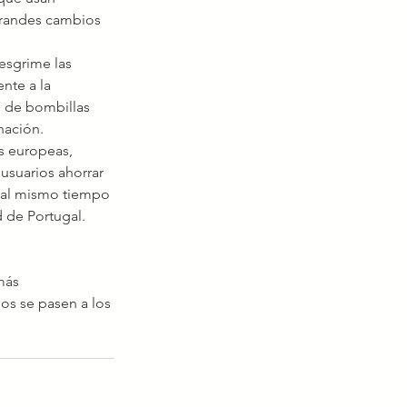
grandes cambios 
esgrime las 
nte a la 
n de bombillas 
nación.
s europeas, 
usuarios ahorrar 
 al mismo tiempo 
d de Portugal.
más 
os se pasen a los 