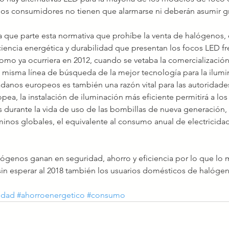
los consumidores no tienen que alarmarse ni deberán asumir 
a que parte esta normativa que prohíbe la venta de halógenos, 
ciencia energética y durabilidad que presentan los focos LED fre
omo ya ocurriera en 2012, cuando se vetaba la comercializació
 misma línea de búsqueda de la mejor tecnología para la ilumi
adanos europeos es también una razón vital para las autoridade
ea, la instalación de iluminación más eficiente permitirá a los 
 durante la vida de uso de las bombillas de nueva generación,
minos globales, el equivalente al consumo anual de electricida
lógenos ganan en seguridad, ahorro y eficiencia por lo que lo 
n esperar al 2018 también los usuarios domésticos de halógen
cidad
#ahorroenergetico
#consumo