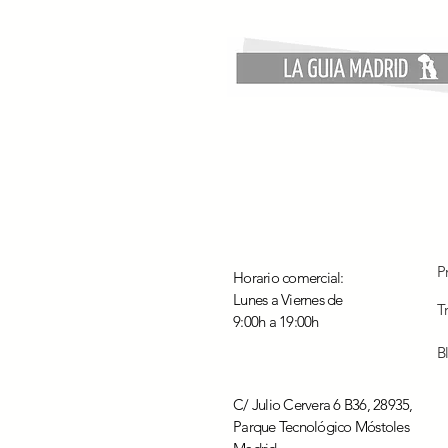
¿Qué revisar en tu instalación
eléctrica antes de comprar
un coche eléctrico?
P
Horario comercial:
Lunes a Viernes de
T
9:00h a 19:00h
B
C/ Julio Cervera 6 B36, 28935,
Parque Tecnológico Móstoles