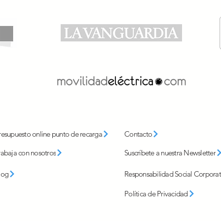
Los problemas eléctricos
¿Cóm
más habituales en viviendas
ener
antiguas (y cómo saber si ha
vivi
llegado el momento de
actualizar la instalación)
resupuesto online punto de recarga
Contacto
rabaja con nosotros
Suscríbete a nuestra Newsletter
log
Responsabilidad Social Corporat
Política de Privacidad