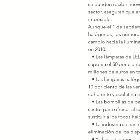
se pueden recibir nuev
sector, aseguran que e
imposible.
Aunque el 1 de septiem
halógenos, los números
cambio hacia la ilumin
en 2010.
   • Las lámparas de LED ya suponen más de la mitad de las ventas dentro del sector. Esta tecnología ya 
suponía el 50 por cient
millones de euros en t
   • Las lámparas halógenas, según datos de la organización mayoritaria del sector, suponen menos del 
10 por ciento de las v
coherente y paulatina 
   • Las bombillas de bajo consumo fueron los primeros productos eficientes que se incorporaron al 
sector para ofrecer al 
sustituir a los focos ha
   • La industria se han mostrado optimista frente a la prohibición y el cambio, y augura una correcta 
eliminación de los dis
   • Ya hay en el mercado hay alternativas LED para la mayoría de los modelos de foco que usan 