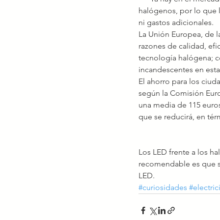
halógenos, por lo que 
ni gastos adicionales.
La Unión Europea, de l
razones de calidad, efi
tecnología halógena; c
incandescentes en esta
El ahorro para los ciud
según la Comisión Europ
una media de 115 euros
que se reducirá, en tér
Los LED frente a los ha
recomendable es que si
LED.
#curiosidades
#electri