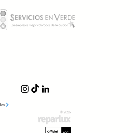
o influye la eficiencia
gética en el valor de una
enda?
iva
© 2026