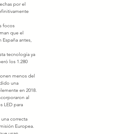
echas por el 
finitivamente 
s focos 
rman que el 
n España antes, 
eró los 1.280 
dido una 
iblemente en 2018.
os LED para 
omisión Europea.