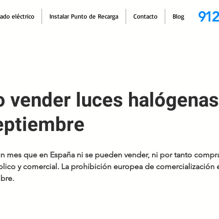
912
cado eléctrico
Instalar Punto de Recarga
Contacto
Blog
o vender luces halógena
septiembre
 mes que en España ni se pueden vender, ni por tanto comprar
lico y comercial. La prohibición europea de comercialización e
bre.