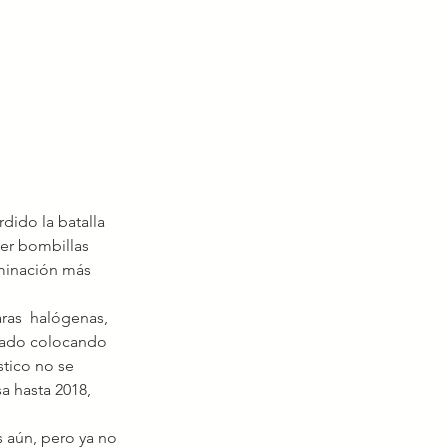
dido la batalla 
er bombillas 
uminación más 
.
ras  halógenas, 
stado colocando 
tico no se 
a hasta 2018, 
 aún, pero ya no 