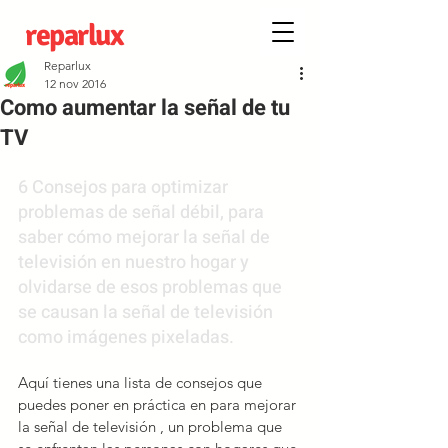
reparlux
Reparlux
12 nov 2016
Como aumentar la señal de tu
TV
6 Consejos para optimizar 
problemas de señal débil, para 
saber cómo mejorar la señal de 
televisión en nuestro hogar y 
olvidarse de esos problemas que 
se causan la señal de televisión 
como imágenes pixeladas.
Aquí tienes una lista de consejos que 
puedes poner en práctica en para mejorar 
la señal de televisión , un problema que 