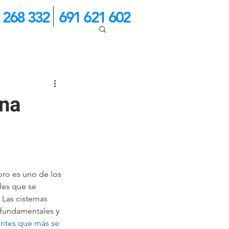
 268 332
691 621 602
una
oro es uno de los 
es que se 
Las cisternas 
fundamentales y 
tes que más se  