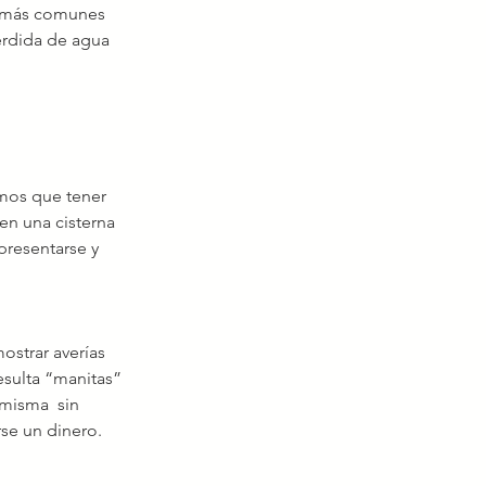
s más comunes 
érdida de agua 
mos que tener 
en una cisterna 
presentarse y 
strar averías  
esulta “manitas” 
misma  sin 
rse un dinero.