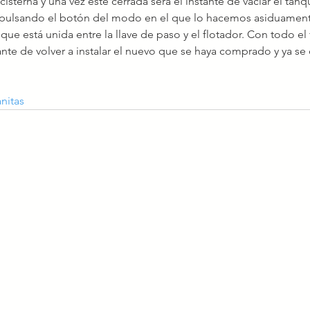
sterna y una vez esté cerrada será el instante de vaciar el tanqu
o pulsando el botón del modo en el que lo hacemos asiduament
ue está unida entre la llave de paso y el flotador. Con todo el 
nte de volver a instalar el nuevo que se haya comprado y ya se 
nitas