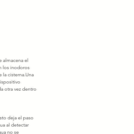
e almacena el 
 los inodoros 
 la cisterna.Una 
ispositivo 
a otra vez dentro 
sto deja el paso 
ua al detectar 
gua no se 