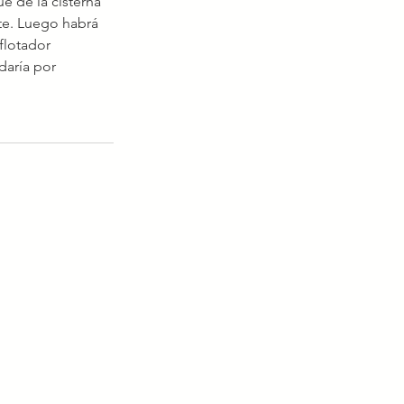
e de la cisterna 
e. Luego habrá 
flotador 
daría por 