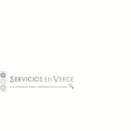
ece la pena instalar un
ador aunque todavía no
as coche eléctrico?