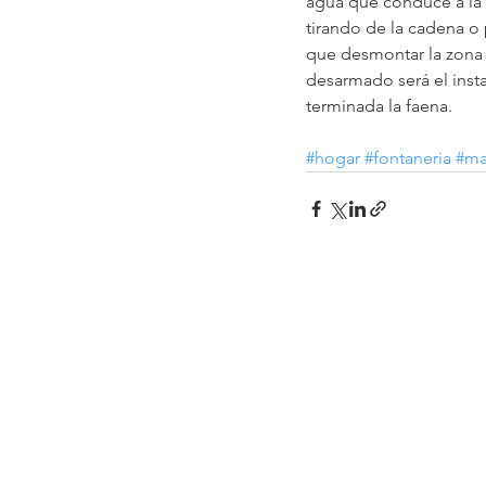
agua que conduce a la ci
tirando de la cadena 
que desmontar la zona q
desarmado será el insta
terminada la faena.
#hogar
#fontaneria
#ma