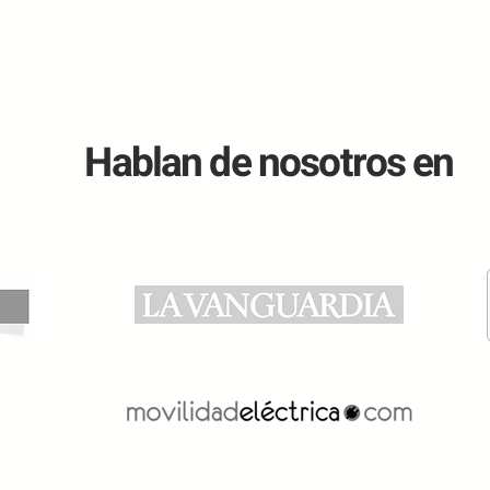
Hablan de nosotros en
El Plan Auto+ ya es una
¿Mer
realidad: aprobado el Real
carg
Decreto que regula las
teng
nuevas ayudas para coches
eléctricos