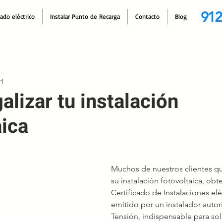
912
cado eléctrico
Instalar Punto de Recarga
Contacto
Blog
21
lizar tu instalación
aica
Muchos de nuestros clientes qui
su instalación fotovoltaica, obt
Certificado de Instalaciones eléc
emitido por un instalador autor
Tensión, indispensable para solic