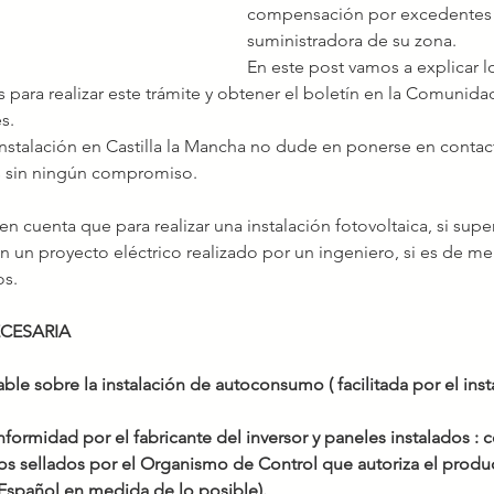
compensación por excedentes 
suministradora de su zona. 
En este post vamos a explicar l
s
 para realizar este trámite y obtener el boletín en la Comunida
s.
 instalación en Castilla la Mancha no dude en ponerse en contact
s sin ningún compromiso.
n cuenta que para realizar una instalación fotovoltaica, si super
on un proyecto eléctrico realizado por un ingeniero, si es de m
os.
CESARIA
ble sobre la instalación de autoconsumo ( facilitada por el inst
formidad por el fabricante del inversor y paneles instalados : ce
sellados por el Organismo de Control que autoriza el produc
Español en medida de lo posible).