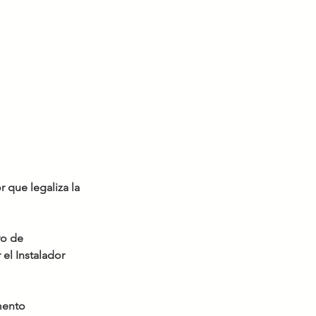
r que legaliza la 
vo de 
l Instalador 
mento 