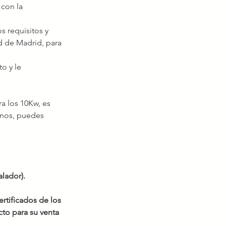
con la 
os 
requisitos y 
d de Madrid, para 
o y le 
a los 10Kw, es 
enos, puedes 
alador).
rtificados de los 
to para su venta 