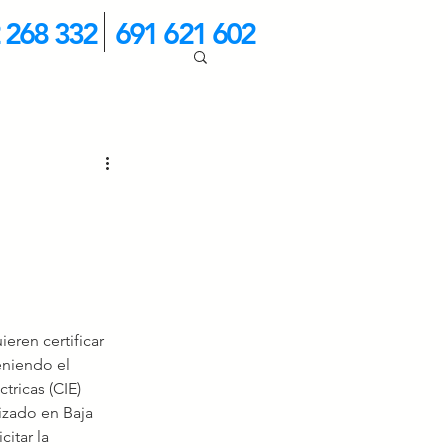
 268 332
691 621 602
eren certificar 
eniendo el 
tricas (CIE) 
izado en Baja 
itar la 