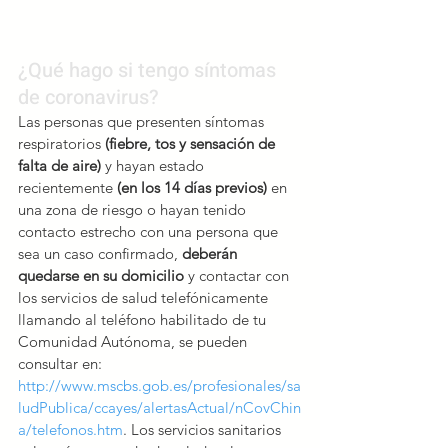
¿Qué hago si tengo síntomas 
de coronavirus?
Las personas que presenten síntomas 
respiratorios
 (fiebre, tos y sensación de 
falta de aire)
 y hayan estado 
recientemente 
(en los 14 días previos)
 en 
una zona de riesgo o hayan tenido 
contacto estrecho con una persona que 
sea un caso confirmado, 
deberán 
quedarse en su domicilio
 y contactar con 
los servicios de salud telefónicamente 
llamando al teléfono habilitado de tu 
Comunidad Autónoma, se pueden 
consultar en: 
http://www.mscbs.gob.es/profesionales/sa
ludPublica/ccayes/alertasActual/nCovChin
a/telefonos.htm
.
 Los servicios sanitarios 