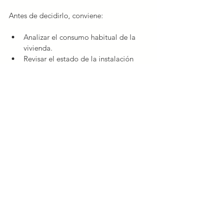
Antes de decidirlo, conviene:
Analizar el consumo habitual de la 
vivienda.
Revisar el estado de la instalación 
eléctrica.
Valorar si el boletín eléctrico está 
actualizado.
Un estudio previo evita pagar de más en 
la factura eléctrica.
La potencia ideal para cargar tu coche 
eléctrico en casa depende de tu vivienda, 
tus hábitos y el tipo de cargador, pero 
en 
la mayoría de hogares se sitúa entre 4,6 y 
5,75 kW
. Esta franja ofrece un equilibrio 
perfecto entre comodidad, seguridad y 