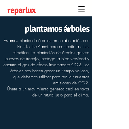
reparlux
plantamos árboles
Estamos plantando árboles en colaboración con
Plant-for-the-Planet para combatir la crisis
climática. La plantación de árboles genera
puestos de trabajo, protege la biodiversidad y
captura el gas de efecto invernadero CO2. Los
árboles nos hacen ganar un tiempo valioso,
que debemos utilizar para reducir nuestras
emisiones de CO2.
​Únete a un movimiento generacional en favor
de un futuro justo para el clima.