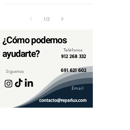
1
/
2
¿Cómo podemos
ayudarte?
Teléfonos
912 268 332
691 621 602
Síguenos
Email
contacto@reparlux.com
Juntos, estamos cuidando el
planeta.