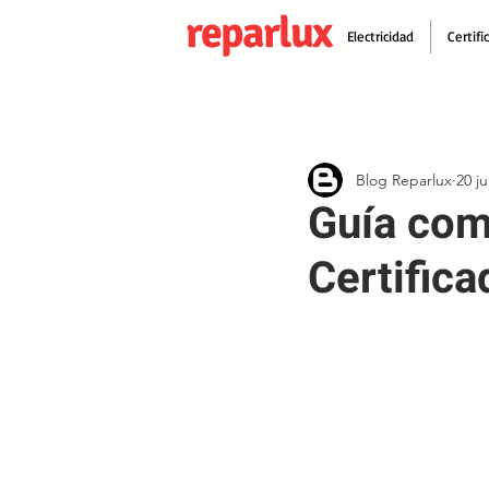
reparlux
Electricidad
Certifi
Blog Reparlux
20 j
Guía com
Certifica