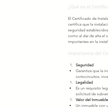
¿Qué es el Certific
El Certificado de Insta
certifica que la instala
seguridad establecidos 
como al dar de alta el 
importantes en la instal
Importancia del Cer
Seguridad
Garantiza que la i
cortocircuitos, in
Legalidad
Es un requisito leg
solicitud de subve
Valor del Inmueble
Un inmueble con un