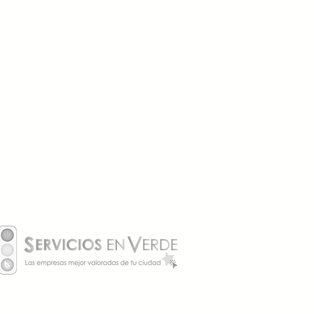
ece la pena instalar un
ador aunque todavía no
as coche eléctrico?