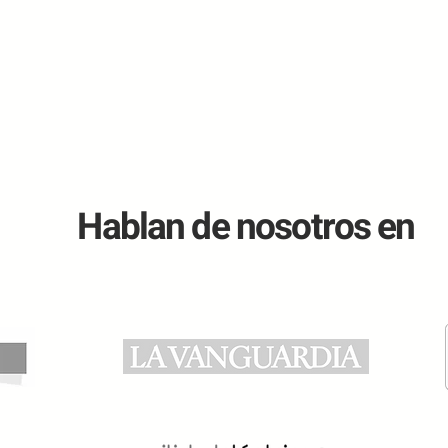
Hablan de nosotros en
El Plan Auto+ ya es una
¿Mer
realidad: aprobado el Real
carg
Decreto que regula las
teng
nuevas ayudas para coches