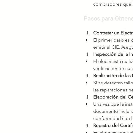
compradores que la
Pasos para Obtener
Contratar un Electr
El primer paso es c
emitir el CIE. Aseg
Inspección de la In
El electricista real
verificación de cua
Realización de las
Si se detectan fal
las reparaciones ne
Elaboración del Ce
Una vez que la inst
documento incluirá 
conformidad con l
Registro del Certif
En algunas comuni