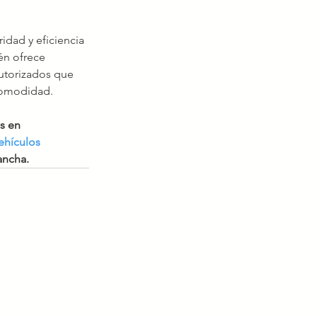
idad y eficiencia 
én ofrece 
autorizados que 
 comodidad.
s en 
ehículos 
ancha.