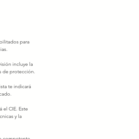
bilitados para 
ias.
isión incluye la 
os de protección.
ta te indicará 
icado.
 el CIE. Este 
nicas y la 
mo competente. 