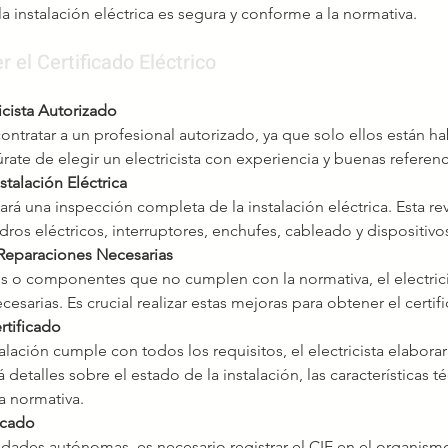
 instalación eléctrica es segura y conforme a la normativa.
 el Certificado Eléctrico
icista Autorizado
ontratar a un profesional autorizado, ya que solo ellos están ha
úrate de elegir un electricista con experiencia y buenas referenc
stalación Eléctrica
izará una inspección completa de la instalación eléctrica. Esta rev
dros eléctricos, interruptores, enchufes, cableado y dispositiv
 Reparaciones Necesarias
los o componentes que no cumplen con la normativa, el electricis
cesarias. Es crucial realizar estas mejoras para obtener el certif
rtificado
alación cumple con todos los requisitos, el electricista elaborará
detalles sobre el estado de la instalación, las características téc
a normativa.
icado
dades autónomas, es necesario registrar el CIE en el organis