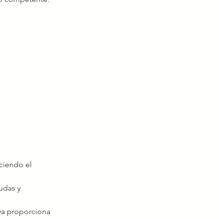
ciendo el 
udas y 
iva proporciona 