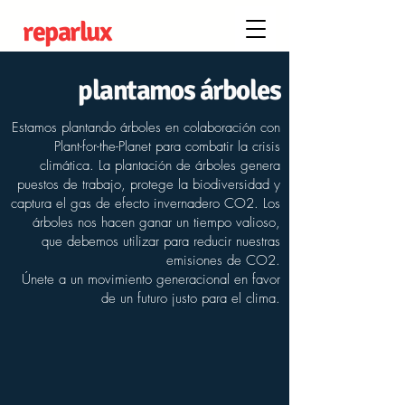
reparlux
plantamos árboles
Estamos plantando árboles en colaboración con
Plant-for-the-Planet para combatir la crisis
climática. La plantación de árboles genera
puestos de trabajo, protege la biodiversidad y
captura el gas de efecto invernadero CO2. Los
árboles nos hacen ganar un tiempo valioso,
que debemos utilizar para reducir nuestras
emisiones de CO2.
​Únete a un movimiento generacional en favor
de un futuro justo para el clima.