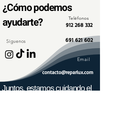
¿Cómo podemos
ayudarte?
Teléfonos
912 268 332
691 621 602
Síguenos
Email
contacto@reparlux.com
Juntos, estamos cuidando el
planeta.
Hoy, son más de 1.000 los usuarios con instalaciones
de autoconsumo o que cargan su coche con nuestras
legalizaciones e instalaciones cada día, lo que
supone un ahorro de 2.500 toneladas de CO2 cada
año.