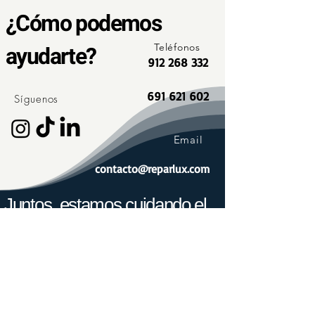
¿Cómo podemos
ayudarte?
Teléfonos
912 268 332
691 621 602
Síguenos
Email
contacto@reparlux.com
Juntos, estamos cuidando el
planeta.
Hoy, son más de 1.000 los usuarios con instalaciones
de autoconsumo o que cargan su coche con nuestras
legalizaciones e instalaciones cada día, lo que
supone un ahorro de 2.500 toneladas de CO2 cada
año.