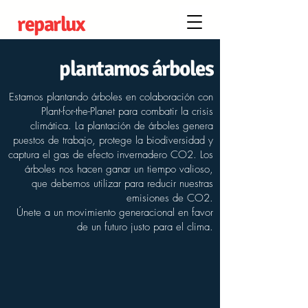
reparlux
plantamos árboles
Estamos plantando árboles en colaboración con
Plant-for-the-Planet para combatir la crisis
climática. La plantación de árboles genera
puestos de trabajo, protege la biodiversidad y
captura el gas de efecto invernadero CO2. Los
árboles nos hacen ganar un tiempo valioso,
que debemos utilizar para reducir nuestras
emisiones de CO2.
​Únete a un movimiento generacional en favor
de un futuro justo para el clima.